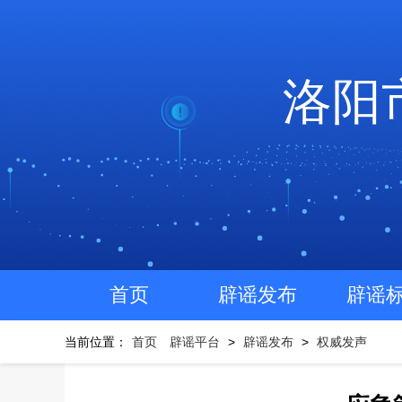
洛阳
首页
辟谣发布
辟谣
当前位置：
首页
辟谣平台
>
辟谣发布
>
权威发声