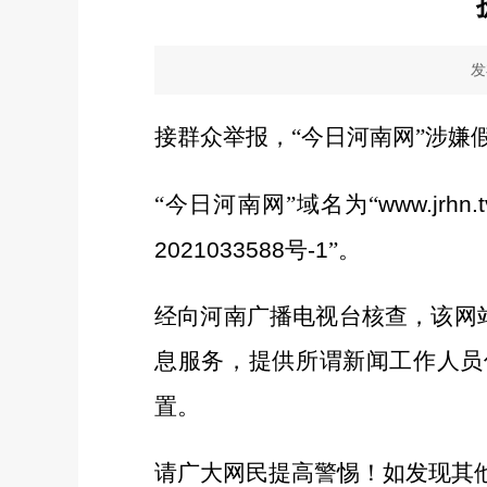
发
接
群众
举报，“今日河南网”
涉嫌
“今日河南网”
域名为“
www.jrhn.t
2021033588
号
-1
”。
经
向河南广播电视台核
查，
该网
息服务，提供所谓新闻工作人员
置
。
请广大网民提高警惕！如发现
其