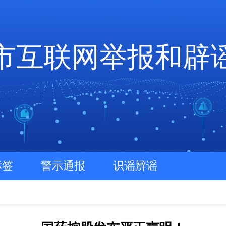
市互联网举报和辟
标签
警示通报
识谣辨谣