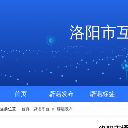
洛阳市
首页
辟谣发布
辟谣标签
当前位置：
首页
辟谣平台
>
辟谣发布